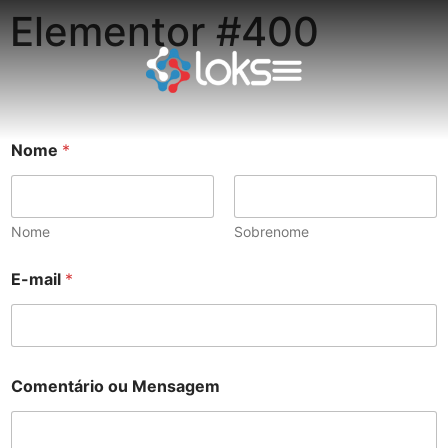
Elementor #400
Nome
*
Nome
Sobrenome
C
E-mail
*
o
m
e
n
t
á
Comentário ou Mensagem
r
i
o