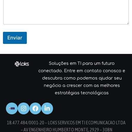
C
o
m
e
n
t
á
Enviar
r
i
o
o
u
Soluções em TI para um futuro
conectado. Entre em contato conosco e
descubra como podemos ajudar seu
negócio a crescer com as melhores
estratégias tecnológicas
18.477.484/0001-20 – LOKS SERVICOS EM TI E COMUNICACAO LTDA
– AV ENGENHEIRO HUMBERTO MONTE, 2929 – 308N